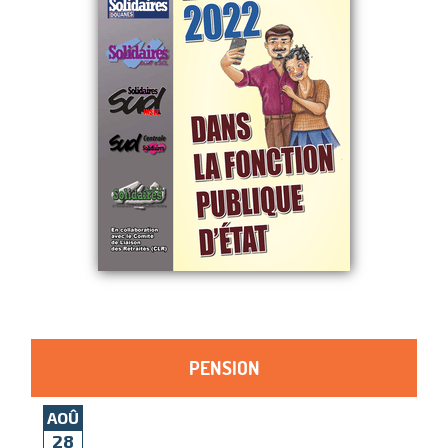
PENSION
AOÛ
28