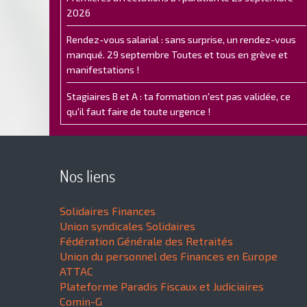
2026
Rendez-vous salarial : sans surprise, un rendez-vous
manqué. 29 septembre Toutes et tous en grève et
manifestations !
Stagiaires B et A : ta formation n'est pas validée, ce
qu'il faut faire de toute urgence !
Nos liens
Solidaires Finances
Union syndicales Solidaires
Fédération Générale des Retraités
Union du personnel des Finances en Europe
ATTAC
Plateforme Paradis Fiscaux et Judiciaires
Comin-G