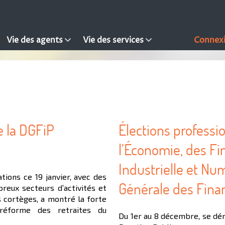
Vie des agents
Vie des services
Connex
e la DGFiP
Élections professi
l’Économie, des Fi
Industrielle et Num
ions ce 19 janvier, avec des
Générale des Fina
reux secteurs d’activités et
 cortèges, a montré la forte
réforme des retraites du
Du 1er au 8 décembre, se dér