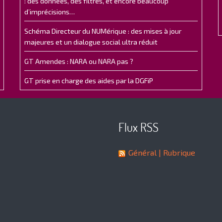
: des données, des filtres, et encore beaucoup
d’imprécisions…
Schéma Directeur du NUMérique : des mises à jour
majeures et un dialogue social ultra réduit
GT Amendes : NARA ou NARA pas ?
GT prise en charge des aides par la DGFiP
Flux RSS
Général
| Rubrique