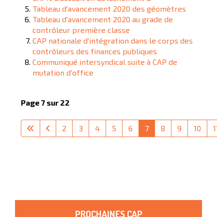
Tableau d'avancement 2020 des géomètres
Tableau d'avancement 2020 au grade de
contrôleur première classe
CAP nationale d'intégration dans le corps des
contrôleurs des finances publiques
Communiqué intersyndical suite à CAP de
mutation d'office
Page 7 sur 22
2
3
4
5
6
7
8
9
10
1
PROCHAINES CAP