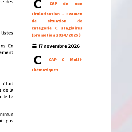
ce des
CAP de non
titularisation - Examen
de situation de
catégorie C stagiaires
listes
(promotion 2024/2025 )
ns. En
17 novembre 2026
nement
CAP C Multi-
thématiques
 était
s de la
 liste
 commun
ait pas