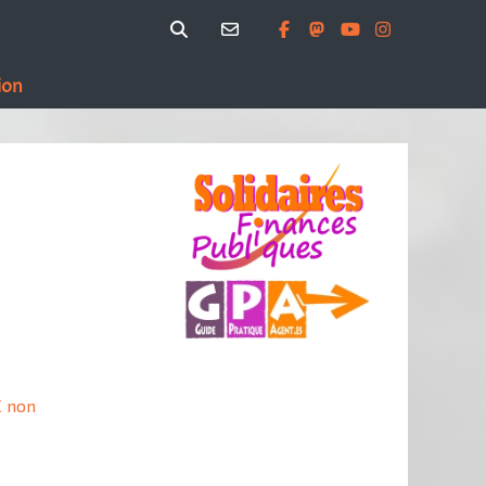
ion
C non