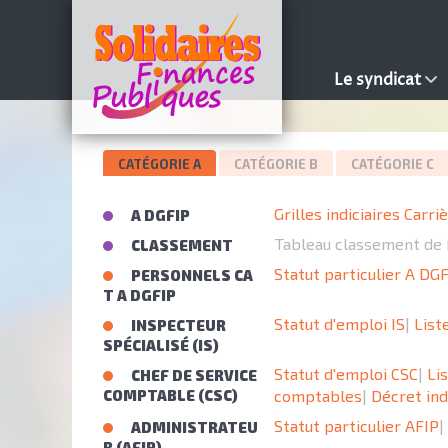
Le syndicat
CATÉGORIE A
CATÉGORIE B
CATÉGORIE C
Grilles indiciaires Carri
A DGFIP
Tableau classement de 
CLASSEMENT
Statut particulier A DG
PERSONNELS CA
T A DGFIP
Statut d'emploi IS
|
List
INSPECTEUR
SPÉCIALISÉ (IS)
Statut d'emploi CSC
|
Li
CHEF DE SERVICE
COMPTABLE (CSC)
comptables
|
Décret ind
Statut particulier AFIP
|
ADMINISTRATEU
R (AFIP)