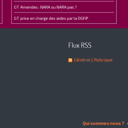
GT Amendes : NARA ou NARA pas ?
GT prise en charge des aides par la DGFiP
Flux RSS
Général
| Rubrique
Qui sommes nous ?