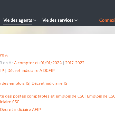
Vie des agents
Vie des services
Connex
ère A
B en A :
A compter du 01/01/2024
|
2017-2022
FIP
|
Décret indiciaire A DGFIP
e des emplois IS
|
Décret indiciaire IS
ste des postes comptables et emplois de CSC
|
Emplois de CS
iciaire CSC
Décret indiciaire AFIP