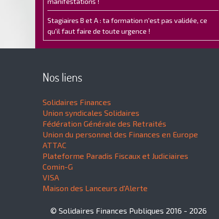
manifestations !
Stagiaires B et A : ta formation n'est pas validée, ce
qu'il faut faire de toute urgence !
Nos liens
Solidaires Finances
Union syndicales Solidaires
Fédération Générale des Retraités
Union du personnel des Finances en Europe
ATTAC
Plateforme Paradis Fiscaux et Judiciaires
Comin-G
VISA
Maison des Lanceurs d'Alerte
© Solidaires Finances Publiques 2016 - 2026