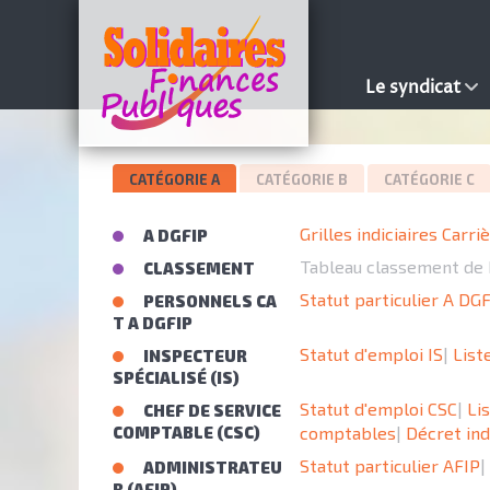
Le syndicat
CATÉGORIE A
CATÉGORIE B
CATÉGORIE C
Grilles indiciaires Carri
A DGFIP
Tableau classement de 
CLASSEMENT
Statut particulier A DG
PERSONNELS CA
T A DGFIP
Statut d'emploi IS
|
List
INSPECTEUR
SPÉCIALISÉ (IS)
Statut d'emploi CSC
|
Li
CHEF DE SERVICE
COMPTABLE (CSC)
comptables
|
Décret ind
Statut particulier AFIP
|
ADMINISTRATEU
R (AFIP)