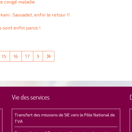
de congé maladie
kani : Sauvadet, enfin le retour !!
 sont enfin parus !
15
16
17
Vie des services
Transfert des missions de SIE vers le Pôle National de
TVA