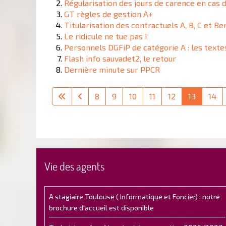
Régularisation des jours de carence en cas 
GT règles de gestion A+
Titularisation des contractuels A, B, C et Ber
Le ridicule ne tue pas !
Personnels DGFiP de catégorie A : les textes
Flash info sauvadet2, le retour
Dernière minute sur PPCR
8
9
10
11
12
13
14
Vie des agents
A stagiaire Toulouse ( Informatique et Foncier) : notre
brochure d'accueil est disponible