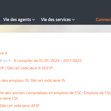
Vie des agents
Vie des services
Connex
ère A
B en A :
A compter du 01/01/2024
|
2017-2022
FIP
|
Décret indiciaire A DGFIP
e des emplois IS
|
Décret indiciaire IS
ste des postes comptables et emplois de CSC
|
Emplois de CS
iciaire CSC
Décret indiciaire AFIP