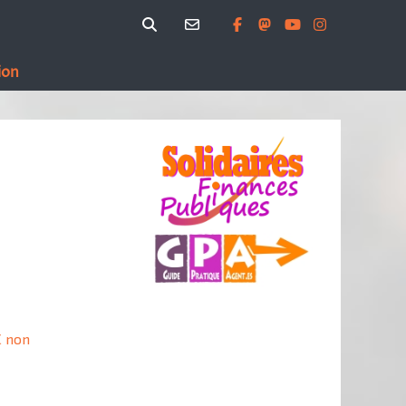
ion
C non