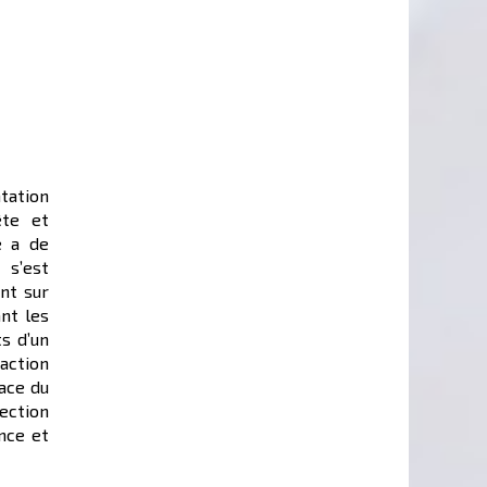
tation
ête et
e a de
 s’est
nt sur
nt les
ts d’un
faction
ace du
rection
nce et