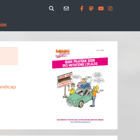
ion
andicap