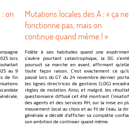
: on
Mutations locales des A : « ça ne
fonctionne pas, mais on
continue quand même ! »
 campagne
Fidèle à ses habitudes quand une expérimen
025 lors
s’avère pourtant catastrophique, la DG s’ent
ouhaitait
poursuit sa marche en avant, affirmant qu’ell
025 au 9
toute façon raison. C’est exactement ce qu’il
és de fin
passé lors du GT du 24 novembre dernier porta
nisations
les lignes directrices de gestions (LDG) encadra
scandale
règles de mutation. Ainsi, et malgré, les résulta
Générale,
questionnaire diffusé cet été montrant l’insatis
des agents et des services RH, sur la mise en pl
mouvement local au choix et au fil de l’eau, la di
générale a décidé d’afficher sa complète confia
son ambition de continuer quand même.