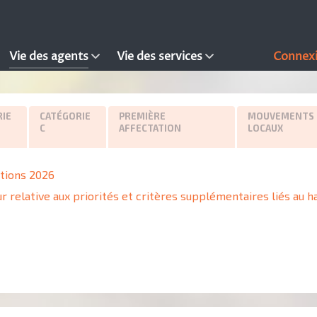
Vie des agents
Vie des services
Connex
IE
CATÉGORIE
PREMIÈRE
MOUVEMENTS
C
AFFECTATION
LOCAUX
ations 2026
r relative aux priorités et critères supplémentaires liés au h