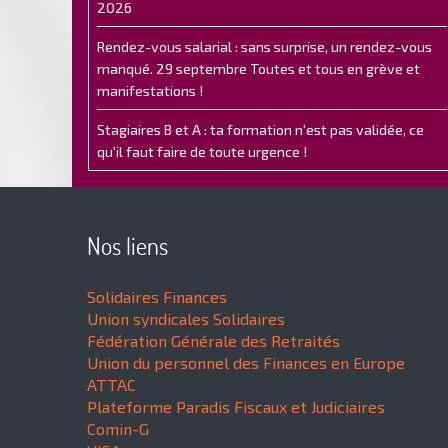
2026
Rendez-vous salarial : sans surprise, un rendez-vous
manqué. 29 septembre Toutes et tous en grève et
manifestations !
Stagiaires B et A : ta formation n'est pas validée, ce
qu'il faut faire de toute urgence !
Nos liens
Solidaires Finances
Union syndicales Solidaires
Fédération Générale des Retraités
Union du personnel des Finances en Europe
ATTAC
Plateforme Paradis Fiscaux et Judiciaires
Comin-G