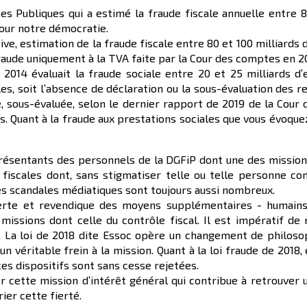
ces Publiques qui a estimé la fraude fiscale annuelle entre 
our notre démocratie.
ve, estimation de la fraude fiscale entre 80 et 100 milliards 
raude uniquement à la TVA faite par la Cour des comptes en 201
014 évaluait la fraude sociale entre 20 et 25 milliards d’
les, soit l’absence de déclaration ou la sous-évaluation des r
, sous-évaluée, selon le dernier rapport de 2019 de la Cour
ros. Quant à la fraude aux prestations sociales que vous évoquez
résentants des personnels de la DGFiP dont une des missions
 fiscales dont, sans stigmatiser telle ou telle personne co
es scandales médiatiques sont toujours aussi nombreux.
lerte et revendique des moyens supplémentaires - humains, 
issions dont celle du contrôle fiscal. Il est impératif de 
. La loi de 2018 dite Essoc opère un changement de philosop
 un véritable frein à la mission. Quant à la loi fraude de 2018
es dispositifs sont sans cesse rejetées.
er cette mission d’intérêt général qui contribue à retrouver
ier cette fierté.