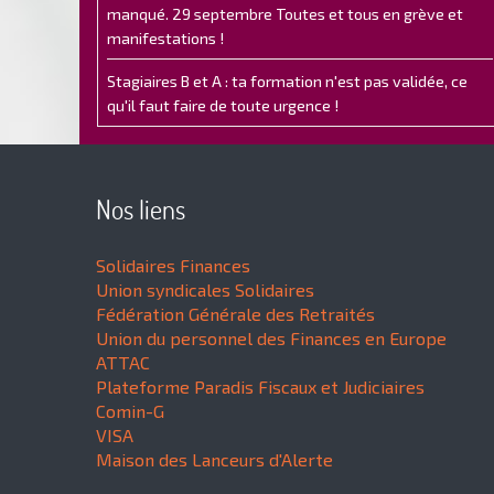
manqué. 29 septembre Toutes et tous en grève et
manifestations !
Stagiaires B et A : ta formation n'est pas validée, ce
qu'il faut faire de toute urgence !
Nos liens
Solidaires Finances
Union syndicales Solidaires
Fédération Générale des Retraités
Union du personnel des Finances en Europe
ATTAC
Plateforme Paradis Fiscaux et Judiciaires
Comin-G
VISA
Maison des Lanceurs d'Alerte