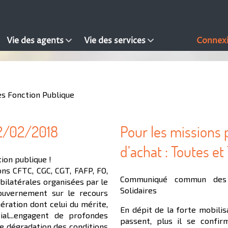
Vie des agents
Vie des services
Connex
es Fonction Publique
2/02/2018
Pour les missions p
d’achat : Toutes e
ion publique !
ons CFTC, CGC, CGT, FAFP, FO,
Communiqué commun des o
 bilatérales organisées par le
Solidaires
gouvernement sur le recours
ération dont celui du mérite,
En dépit de la forte mobilis
ial...engagent de profondes
passent, plus il se confi
e dégradation des conditions