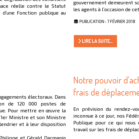
gouvernement demeurent sou
nace réelle contre le Statut
les agents à l’occasion de ce
e d’une Fonction publique au
PUBLICATION : 7 FÉVRIER 2018
LIRE LA SUITE...
Notre pouvoir d'ac
frais de déplacem
engagements électoraux. Dans
ion de 120 000 postes de
En prévision du rendez-vou
ique. Pour mettre en œuvre la
inconnue à ce jour, nos Fédé
n 1er Ministre et son Ministre
Publique pour ce qui nous 
endrier et à leur disposition
travail sur les frais de dépl
 Philippe et Gérald Darmanin