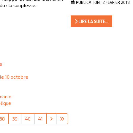
PUBLICATION : 2 FÉVRIER 2018
o : la souplesse.
LIRE LA SUITE...
s
 le 10 octobre
manin
lique
38
39
40
41