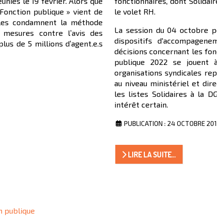
unies le 19 février. Alors que
fonctionnaires, dont Solidair
 Fonction publique » vient de
le volet RH.
elles condamnent la méthode
La session du 04 octobre po
 mesures contre l’avis des
dispositifs d'accompagene
lus de 5 millions d’agent.e.s
décisions concernant les fo
publique 2022 se jouent 
organisations syndicales rep
au niveau ministériel et dire
les listes Solidaires à la 
intérêt certain.
PUBLICATION : 24 OCTOBRE 20
LIRE LA SUITE...
n publique