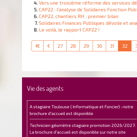
Vers une troisième réforme des services d
CAP22 : l'analyse de Solidaires Fonction Pub
CAP22, chantiers RH : premier bilan
Solidaires Finances Publiques dévoile et an
Le voilà, le rapport CAP22 !
27
28
29
30
31
32
Vie des agents
A stagiaire Toulouse ( Informatique et Foncier) : notre
brochure d'accueil est disponible
Technicien géomètre stagiaire promotion 2026/2027:
La brochure d'accueil est disponible sur notre site