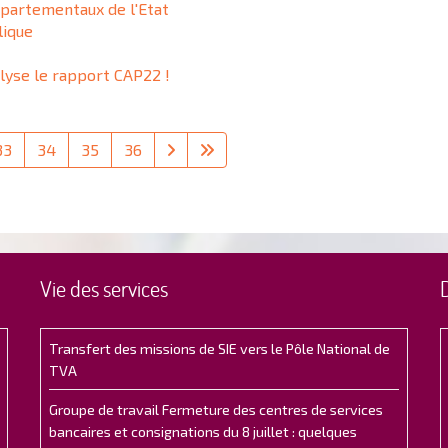
épartementaux de l'Etat
lique
alyse le rapport CAP22 !
33
34
35
36
Vie des services
Transfert des missions de SIE vers le Pôle National de
TVA
Groupe de travail Fermeture des centres de services
bancaires et consignations du 8 juillet : quelques