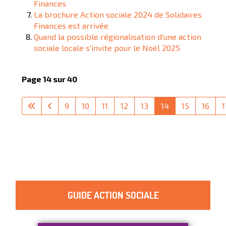
Finances
La brochure Action sociale 2024 de Solidaires
Finances est arrivée
Quand la possible régionalisation d'une action
sociale locale s'invite pour le Noël 2025
Page 14 sur 40
9
10
11
12
13
14
15
16
1
GUIDE ACTION SOCIALE