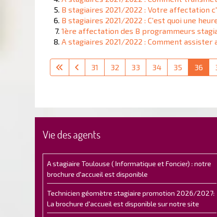
B stagiaires 2021/2022 : Votre affectation c
B stagiaires 2021/2022 : C'est quoi une heu
1ère affectation des B programmeurs stagia
A stagiaires 2021/2022 : Comment assister 
31
32
33
34
35
36
Vie des agents
A stagiaire Toulouse ( Informatique et Foncier) : notre
brochure d'accueil est disponible
Technicien géomètre stagiaire promotion 2026/2027:
La brochure d'accueil est disponible sur notre site