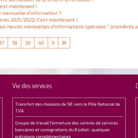
'est maintenant !
re mensuelle d'information ?
ires 2021/2022: C'est maintenant !
aux heures mensuelles d'informations spéciales " premières a
37
38
39
40
Vie des services
Transfert des missions de SIE vers le Pôle National de
TVA
Groupe de travail Fermeture des centres de services
bancaires et consignations du 8 juillet : quelques
précisions complémentaires