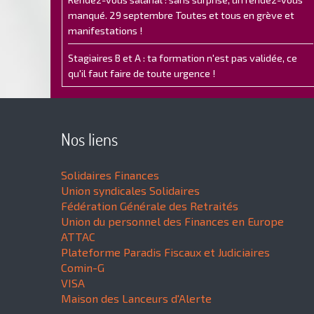
manqué. 29 septembre Toutes et tous en grève et
manifestations !
Stagiaires B et A : ta formation n'est pas validée, ce
qu'il faut faire de toute urgence !
Nos liens
Solidaires Finances
Union syndicales Solidaires
Fédération Générale des Retraités
Union du personnel des Finances en Europe
ATTAC
Plateforme Paradis Fiscaux et Judiciaires
Comin-G
VISA
Maison des Lanceurs d'Alerte