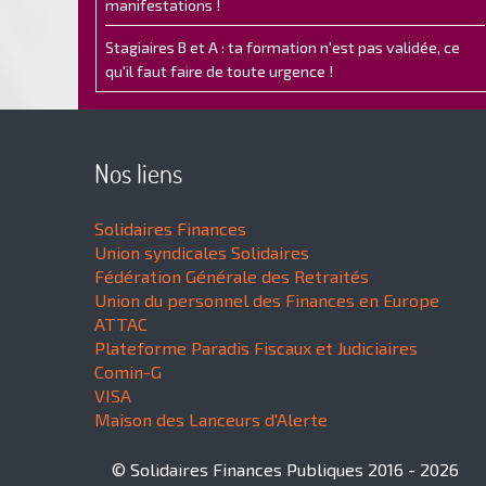
manifestations !
Stagiaires B et A : ta formation n'est pas validée, ce
qu'il faut faire de toute urgence !
Nos liens
Solidaires Finances
Union syndicales Solidaires
Fédération Générale des Retraités
Union du personnel des Finances en Europe
ATTAC
Plateforme Paradis Fiscaux et Judiciaires
Comin-G
VISA
Maison des Lanceurs d'Alerte
© Solidaires Finances Publiques 2016 - 2026