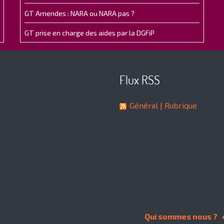
GT Amendes : NARA ou NARA pas ?
GT prise en charge des aides par la DGFiP
Flux RSS
Général
| Rubrique
Qui sommes nous ?