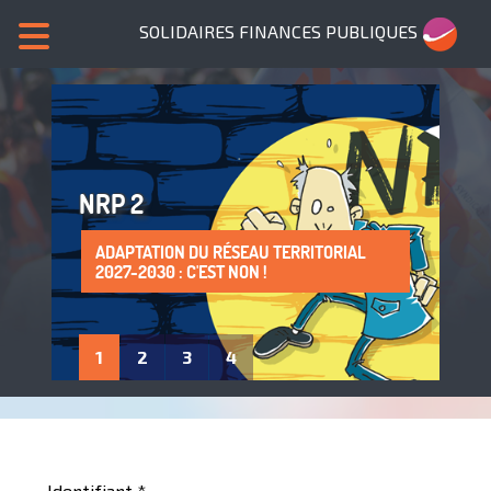
SOLIDAIRES FINANCES PUBLIQUES
NRP 2
ADAPTATION DU RÉSEAU TERRITORIAL
SANS NOUS, PLUS DE SERVICES PUBLICS !
LA PROTECTION DE LA SANTÉ AU TRAVAIL
ADHÈRE À SOLIDAIRES FINANCES
2027-2030 : C'EST NON !
: UN DROIT À FAIRE VIVRE !
PUBLIQUES
1
2
3
4
Identifiant
*