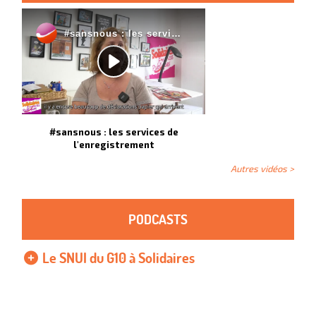
#sansnous : les services de
l'enregistrement
Autres vidéos >
PODCASTS
Le SNUI du G10 à Solidaires