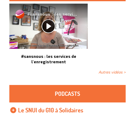
#sansnous : les services de
l'enregistrement
Autres vidéos >
PODCASTS
Le SNUI du G10 à Solidaires