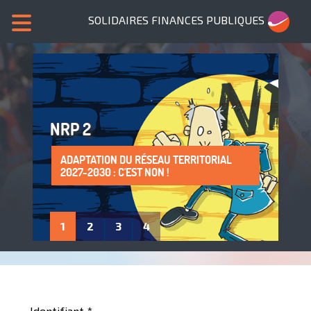
SOLIDAIRES FINANCES PUBLIQUES
NRP 2
ADAPTATION DU RÉSEAU TERRITORIAL
SANS NOUS, PLUS DE SERVICES PUBLICS !
LA PROTECTION DE LA SANTÉ AU TRAVAIL
ADHÈRE À SOLIDAIRES FINANCES
2027-2030 : C'EST NON !
: UN DROIT À FAIRE VIVRE !
PUBLIQUES
1
2
3
4
Identifiant
*