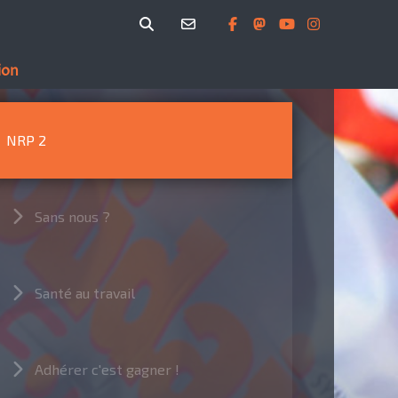
ion
NRP 2
Sans nous ?
Santé au travail
Adhérer c'est gagner !