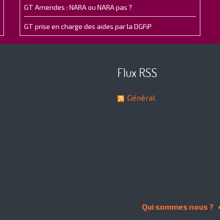
GT Amendes : NARA ou NARA pas ?
GT prise en charge des aides par la DGFiP
Flux RSS
Général
Qui sommes nous ?