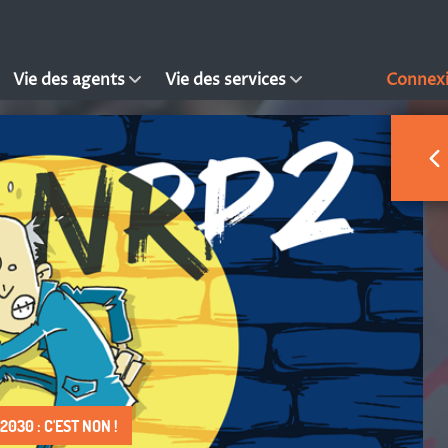
Vie des agents
Vie des services
Connex
030 : C'EST NON !
 DROIT À FAIRE VIVRE !
S