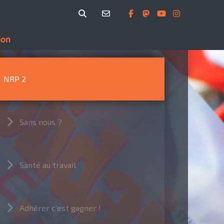
ion
NRP 2
Sans nous ?
Santé au travail
Adhérer c'est gagner !