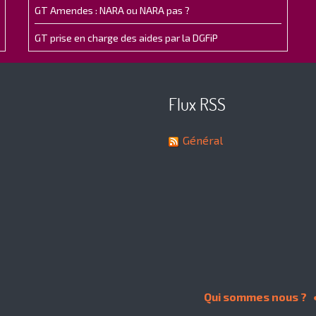
GT Amendes : NARA ou NARA pas ?
GT prise en charge des aides par la DGFiP
Flux RSS
Général
Qui sommes nous ?