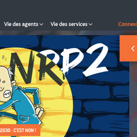
Vie des agents
Vie des services
Connex
030 : C'EST NON !
 DROIT À FAIRE VIVRE !
S