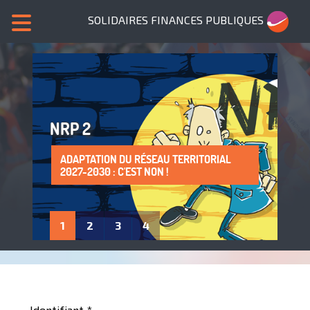
SOLIDAIRES FINANCES PUBLIQUES
NRP 2
ADAPTATION DU RÉSEAU TERRITORIAL
SANS NOUS, PLUS DE SERVICES PUBLICS !
LA PROTECTION DE LA SANTÉ AU TRAVAIL
ADHÈRE À SOLIDAIRES FINANCES
2027-2030 : C'EST NON !
: UN DROIT À FAIRE VIVRE !
PUBLIQUES
1
2
3
4
Identifiant
*