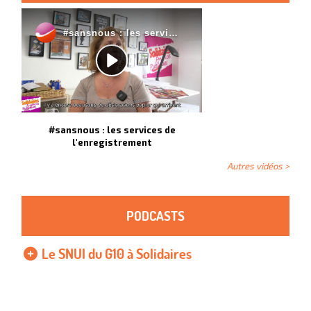
#sansnous : les services de
l'enregistrement
Autres vidéos >
PODCASTS
Le SNUI du G10 à Solidaires