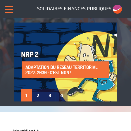
SOLIDAIRES FINANCES PUBLIQUES
NRP 2
ADAPTATION DU RÉSEAU TERRITORIAL
SANS NOUS, PLUS DE SERVICES PUBLICS !
LA PROTECTION DE LA SANTÉ AU TRAVAIL
ADHÈRE À SOLIDAIRES FINANCES
2027-2030 : C'EST NON !
: UN DROIT À FAIRE VIVRE !
PUBLIQUES
1
2
3
4
Identifiant
*