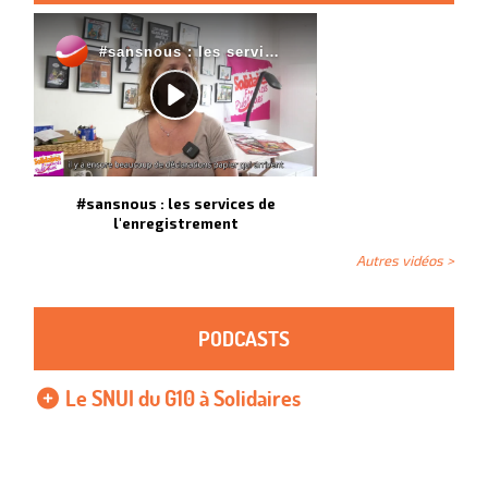
#sansnous : les services de
l'enregistrement
Autres vidéos >
PODCASTS
Le SNUI du G10 à Solidaires