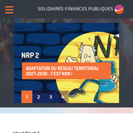
SOLIDAIRES FINANCES PUBLIQUES
NRP 2
ADAPTATION DU RÉSEAU TERRITORIAL
SANS NOUS, PLUS DE SERVICES PUBLICS !
LA PROTECTION DE LA SANTÉ AU TRAVAIL
ADHÈRE À SOLIDAIRES FINANCES
2027-2030 : C'EST NON !
: UN DROIT À FAIRE VIVRE !
PUBLIQUES
1
2
3
4
Identifiant
*