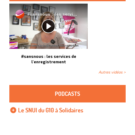
#sansnous : les services de
l'enregistrement
Autres vidéos >
PODCASTS
Le SNUI du G10 à Solidaires