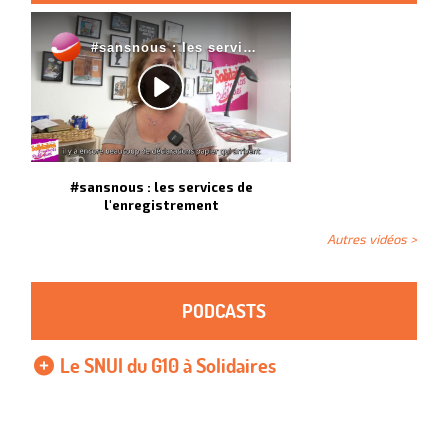
#sansnous : les services de
l'enregistrement
Autres vidéos >
PODCASTS
Le SNUI du G10 à Solidaires