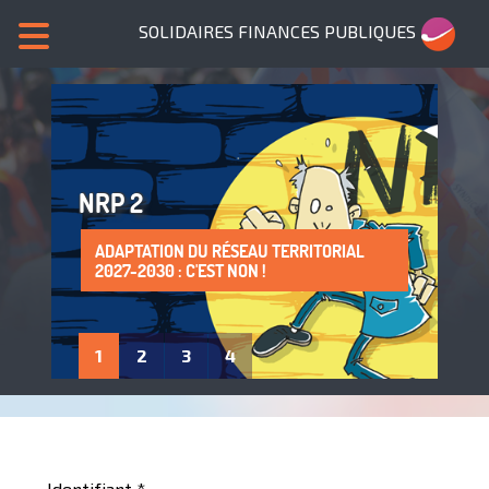
SOLIDAIRES FINANCES PUBLIQUES
NRP 2
ADAPTATION DU RÉSEAU TERRITORIAL
SANS NOUS, PLUS DE SERVICES PUBLICS !
LA PROTECTION DE LA SANTÉ AU TRAVAIL
ADHÈRE À SOLIDAIRES FINANCES
2027-2030 : C'EST NON !
: UN DROIT À FAIRE VIVRE !
PUBLIQUES
1
2
3
4
Identifiant
*