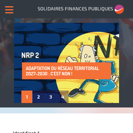
SOLIDAIRES FINANCES PUBLIQUES
NRP 2
ADAPTATION DU RÉSEAU TERRITORIAL
SANS NOUS, PLUS DE SERVICES PUBLICS !
LA PROTECTION DE LA SANTÉ AU TRAVAIL
ADHÈRE À SOLIDAIRES FINANCES
2027-2030 : C'EST NON !
: UN DROIT À FAIRE VIVRE !
PUBLIQUES
1
2
3
4
Identifiant
*