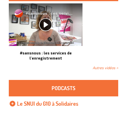
#sansnous : les services de
l'enregistrement
Autres vidéos >
PODCASTS
Le SNUI du G10 à Solidaires