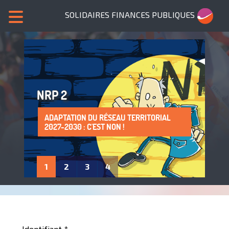
SOLIDAIRES FINANCES PUBLIQUES
NRP 2
ADAPTATION DU RÉSEAU TERRITORIAL
SANS NOUS, PLUS DE SERVICES PUBLICS !
LA PROTECTION DE LA SANTÉ AU TRAVAIL
ADHÈRE À SOLIDAIRES FINANCES
2027-2030 : C'EST NON !
: UN DROIT À FAIRE VIVRE !
PUBLIQUES
1
2
3
4
Identifiant
*