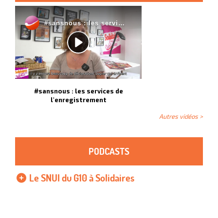
#sansnous : les services de
l'enregistrement
Autres vidéos >
PODCASTS
Le SNUI du G10 à Solidaires