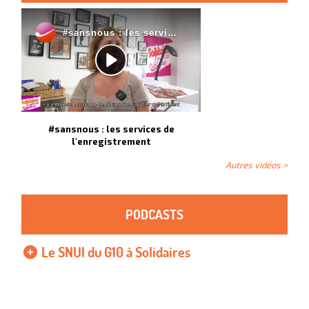
#sansnous : les services de
l'enregistrement
Autres vidéos >
PODCASTS
Le SNUI du G10 à Solidaires