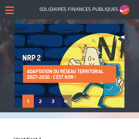
SOLIDAIRES FINANCES PUBLIQUES
NRP 2
ADAPTATION DU RÉSEAU TERRITORIAL
SANS NOUS, PLUS DE SERVICES PUBLICS !
LA PROTECTION DE LA SANTÉ AU TRAVAIL
ADHÈRE À SOLIDAIRES FINANCES
2027-2030 : C'EST NON !
: UN DROIT À FAIRE VIVRE !
PUBLIQUES
1
2
3
4
Identifiant
*