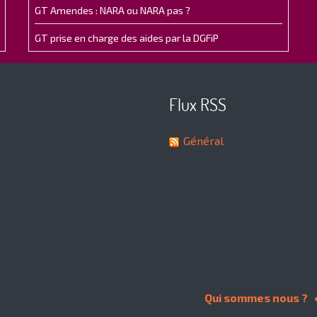
GT Amendes : NARA ou NARA pas ?
GT prise en charge des aides par la DGFiP
Flux RSS
Général
Qui sommes nous ?