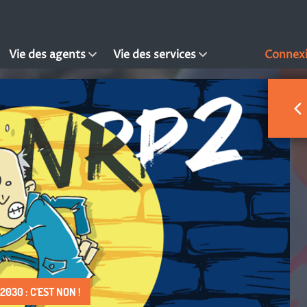
Vie des agents
Vie des services
Connex
030 : C'EST NON !
 DROIT À FAIRE VIVRE !
S