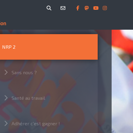
ion
NRP 2
Sans nous ?
Santé au travail
Adhérer c'est gagner !