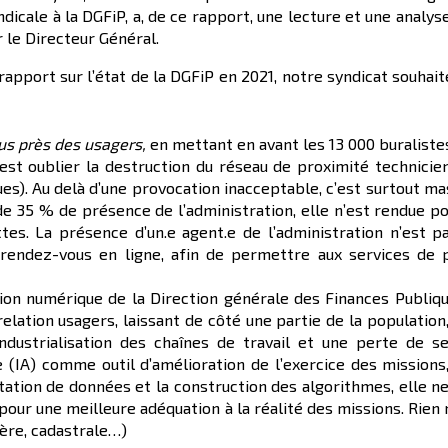
dicale à la DGFiP, a, de ce rapport, une lecture et une analy
r le Directeur Général.
rapport sur l’état de la DGFiP en 2021, notre syndicat souhai
us près des usagers,
en mettant en avant les 13 000 buraliste
est oublier la destruction du réseau de proximité technicie
s). Au delà d’une provocation inacceptable, c’est surtout mas
e 35 % de présence de l’administration, elle n’est rendue p
ttes. La présence d’un.e agent.e de l’administration n’est 
rendez-vous en ligne, afin de permettre aux services de p
on numérique de la Direction générale des Finances Publique
 relation usagers, laissant de côté une partie de la populat
industrialisation des chaînes de travail et une perte de s
le (IA) comme outil d’amélioration de l’exercice des mission
loitation de données et la construction des algorithmes, elle 
 pour une meilleure adéquation à la réalité des missions. Rie
cière, cadastrale…)