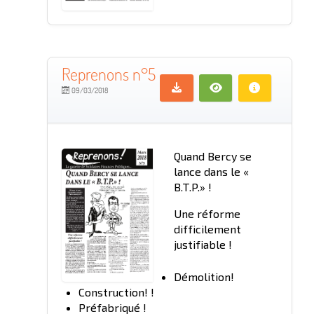
Reprenons n°5
09/03/2018
Quand Bercy se
lance dans le «
B.T.P.» !
Une réforme
difficilement
justifiable !
Démolition!
Construction! !
Préfabriqué !