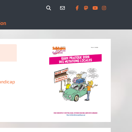
ion
andicap