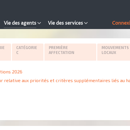
Vie des agents
Vie des services
Connex
IE
CATÉGORIE
PREMIÈRE
MOUVEMENTS
C
AFFECTATION
LOCAUX
ations 2026
r relative aux priorités et critères supplémentaires liés au h