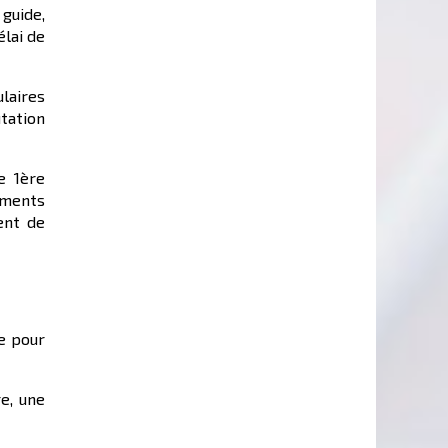
 guide,
élai de
ulaires
tation
e 1ère
ements
ent de
e pour
e, une