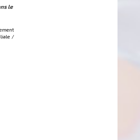
ns le
sement
iale /