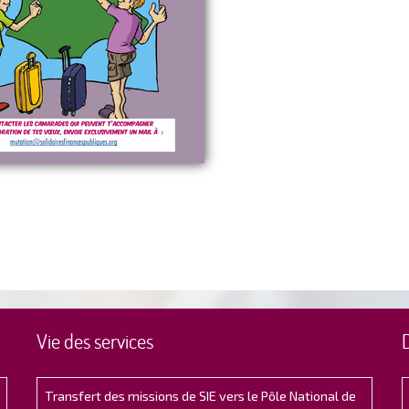
Vie des services
Transfert des missions de SIE vers le Pôle National de