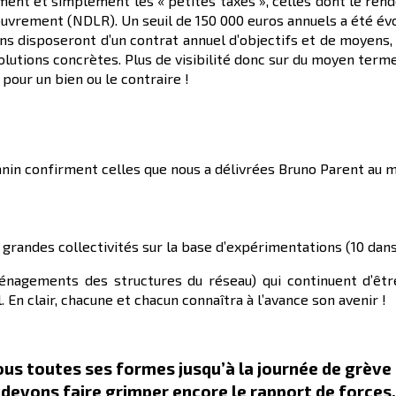
ment et simplement les « petites taxes », celles dont le ren
couvrement (NDLR). Un seuil de 150 000 euros annuels a été év
s disposeront d’un contrat annuel d’objectifs et de moyens, 
utions concrètes. Plus de visibilité donc sur du moyen terme, 
pour un bien ou le contraire !
nin confirment celles que nous a délivrées Bruno Parent au m
grandes collectivités sur la base d’expérimentations (10 dan
nagements des structures du réseau) qui continuent d’être
 En clair, chacune et chacun connaîtra à l’avance son avenir !
ous toutes ses formes jusqu’à la journée de grève
devons faire grimper encore le rapport de forces.