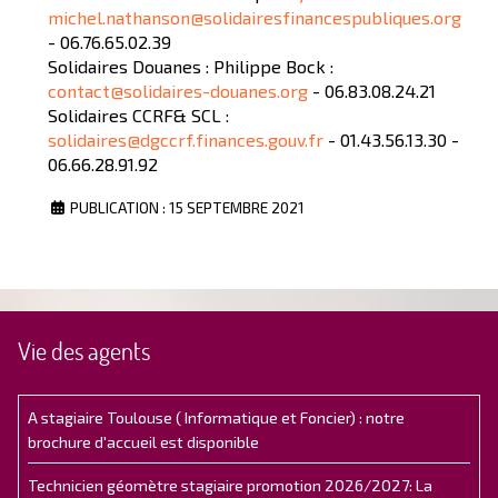
michel.nathanson@solidairesfinancespubliques.org
- 06.76.65.02.39
Solidaires Douanes : Philippe Bock :
contact@solidaires-douanes.org
- 06.83.08.24.21
Solidaires CCRF& SCL :
solidaires@dgccrf.finances.gouv.fr
- 01.43.56.13.30 -
06.66.28.91.92
PUBLICATION : 15 SEPTEMBRE 2021
Vie des agents
A stagiaire Toulouse ( Informatique et Foncier) : notre
brochure d'accueil est disponible
Technicien géomètre stagiaire promotion 2026/2027: La