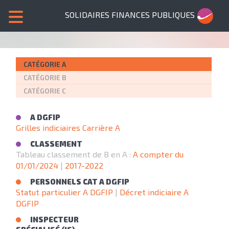
SOLIDAIRES FINANCES PUBLIQUES
CATÉGORIE A
CATÉGORIE B
CATÉGORIE C
A DGFIP
Grilles indiciaires Carrière A
CLASSEMENT
Tableau classement de B en A :
A compter du
01/01/2024
|
2017-2022
PERSONNELS CAT A DGFIP
Statut particulier A DGFIP
|
Décret indiciaire A
DGFIP
INSPECTEUR