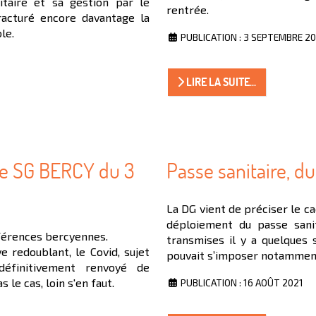
taire et sa gestion par le
rentrée.
racturé encore davantage la
le.
PUBLICATION : 3 SEPTEMBRE 2
LIRE LA SUITE...
nce SG BERCY du 3
Passe sanitaire, du 
La DG vient de préciser le c
déploiement du passe sanit
nférences bercyennes.
transmises il y a quelques 
e redoublant, le Covid, sujet
pouvait s’imposer notamment 
 définitivement renvoyé de
 le cas, loin s'en faut.
PUBLICATION : 16 AOÛT 2021