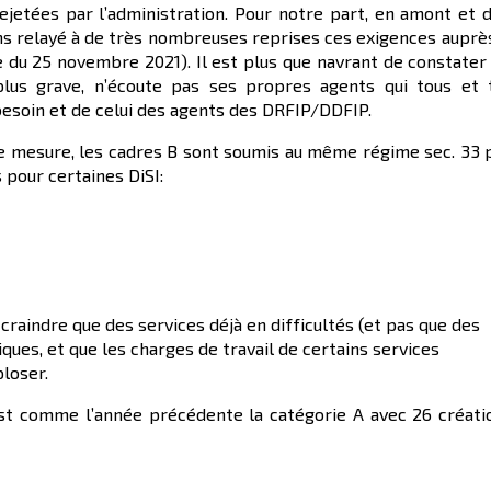
jetées par l’administration. Pour notre part, en amont et d
ons relayé à de très nombreuses reprises ces exigences auprè
 du 25 novembre 2021). Il est plus que navrant de constater
plus grave, n’écoute pas ses propres agents qui tous et 
esoin et de celui des agents des DRFIP/DDFIP.
re mesure, les cadres B sont soumis au même régime sec. 33 
 pour certaines DiSI:
craindre que des services déjà en difficultés (et pas que des
iques, et que les charges de travail de certains services
ploser.
 est comme l’année précédente la catégorie A avec 26 créati