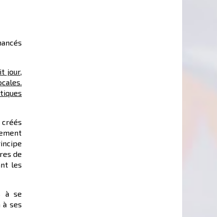
inancés
t jour,
ocales.
atiques
 créés
rement
rincipe
ires de
nt les
s à se
 à ses