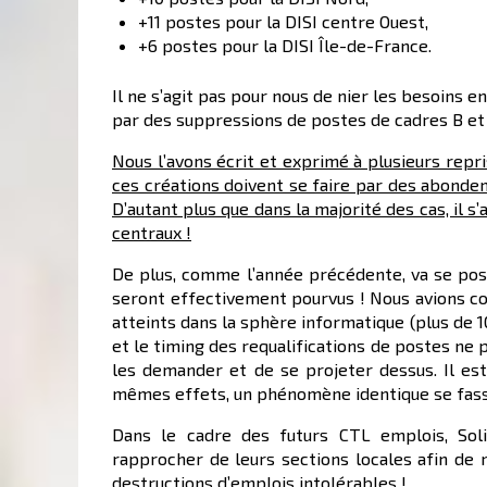
+11 postes pour la DISI centre Ouest,
+6 postes pour la DISI Île-de-France.
Il ne s’agit pas pour nous de nier les besoins e
par des suppressions de postes de cadres B et 
Nous l’avons écrit et exprimé à plusieurs repri
ces créations doivent se faire par des abondem
D’autant plus que dans la majorité des cas, il 
centraux !
De plus, comme l’année précédente, va se pose
seront effectivement pourvus ! Nous avions c
atteints dans la sphère informatique (plus de 
et le timing des requalifications de postes ne
les demander et de se projeter dessus. Il es
mêmes effets, un phénomène identique se fass
Dans le cadre des futurs CTL emplois, Sol
rapprocher de leurs sections locales afin de 
destructions d’emplois intolérables !