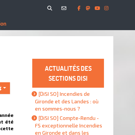
ion
ACTUALITÉS DES
SECTIONS DISI
[DiSI SO] Incendies de
Gironde et des Landes : où
en sommes-nous ?
 année
[DiSI SO] Compte-Rendu -
nt été
FS exceptionnelle Incendies
 cette
en Gironde et dans les