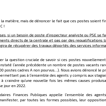
n la matière, mais de dénoncer le fait que ces postes soient f
C !
ses, si un besoin de poste d’inspecteur analyste ou PSE se fai
ents directs de la centrale et pas par des requalifications l
s’agira de récupérer des travaux déportés des services inform
r la question cruciale de savoir si ces postes nouvellement
onstaté l’année précédente un nombre de postes vacants ra
100 postes cadres A non pourvus…). Nous avions dénoncé le p
 permettant pas à l’ensemble des agents y compris aux stagia
t à craindre qu’une nouvelle fois les mêmes causes produisa
e jour en 2022.
idaires Finances Publiques appelle l’ensemble des agent
manifester, par toutes les formes possibles, leur opposition