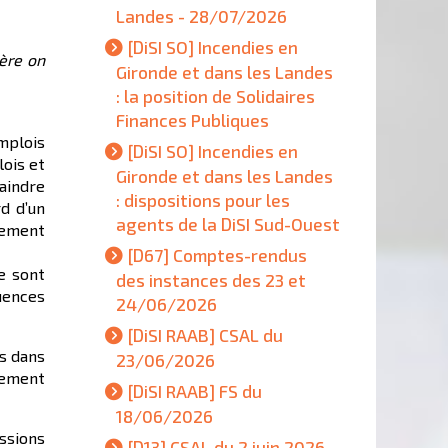
Landes - 28/07/2026
[DiSI SO] Incendies en
ère on
Gironde et dans les Landes
: la position de Solidaires
Finances Publiques
emplois
[DiSI SO] Incendies en
lois et
Gironde et dans les Landes
raindre
: dispositions pour les
rd d’un
agents de la DiSI Sud-Ouest
llement
[D67] Comptes-rendus
e sont
des instances des 23 et
uences
24/06/2026
[DiSI RAAB] CSAL du
s dans
23/06/2026
iement
[DiSI RAAB] FS du
18/06/2026
essions
[D13] CSAL du 2 juin 2026 -