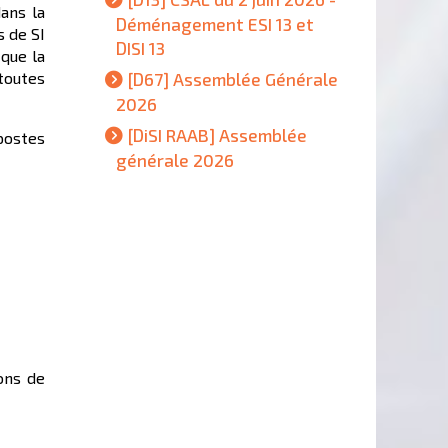
ans la
Déménagement ESI 13 et
s de SI
DISI 13
 que la
toutes
[D67] Assemblée Générale
2026
[DiSI RAAB] Assemblée
postes
générale 2026
ons de