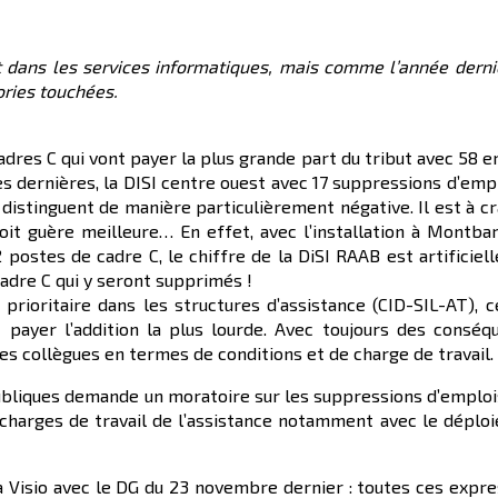
nt dans les services informatiques, mais comme l’année derni
ories touchées.
adres C qui vont payer la plus grande part du tribut avec 58 
s dernières, la DISI centre ouest avec 17 suppressions d’emp
 distinguent de manière particulièrement négative. Il est à c
soit guère meilleure… En effet, avec l’installation à Montba
2 postes de cadre C, le chiffre de la DiSI RAAB est artificie
 cadre C qui y seront supprimés !
prioritaire dans les structures d’assistance (CID-SIL-AT), c
t payer l’addition la plus lourde. Avec toujours des conséq
s collègues en termes de conditions et de charge de travail.
Publiques demande un moratoire sur les suppressions d’emploi
 charges de travail de l’assistance notamment avec le déplo
la Visio avec le DG du 23 novembre dernier : toutes ces expr