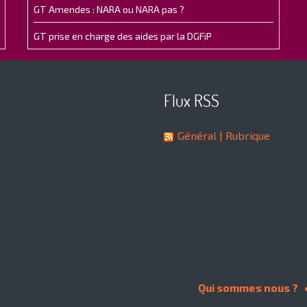
GT Amendes : NARA ou NARA pas ?
GT prise en charge des aides par la DGFiP
Flux RSS
Général
| Rubrique
Qui sommes nous ?