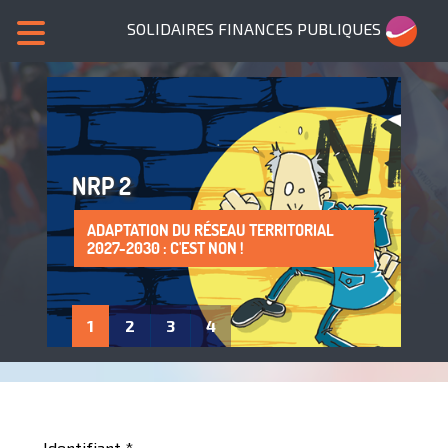
SOLIDAIRES FINANCES PUBLIQUES
NRP 2
ADAPTATION DU RÉSEAU TERRITORIAL
SANS NOUS, PLUS DE SERVICES PUBLICS !
LA PROTECTION DE LA SANTÉ AU TRAVAIL
ADHÈRE À SOLIDAIRES FINANCES
2027-2030 : C'EST NON !
: UN DROIT À FAIRE VIVRE !
PUBLIQUES
1
2
3
4
Identifiant
*