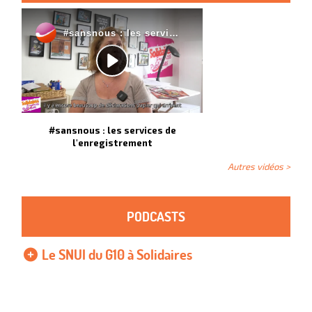
#sansnous : les services de
l'enregistrement
Autres vidéos >
PODCASTS
Le SNUI du G10 à Solidaires