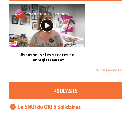
#sansnous : les services de
l'enregistrement
Autres vidéos >
PODCASTS
Le SNUI du G10 à Solidaires