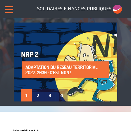
SOLIDAIRES FINANCES PUBLIQUES
NRP 2
ADAPTATION DU RÉSEAU TERRITORIAL
SANS NOUS, PLUS DE SERVICES PUBLICS !
LA PROTECTION DE LA SANTÉ AU TRAVAIL
ADHÈRE À SOLIDAIRES FINANCES
2027-2030 : C'EST NON !
: UN DROIT À FAIRE VIVRE !
PUBLIQUES
1
2
3
4
Identifiant
*