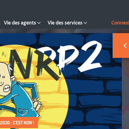
Vie des agents
Vie des services
Connex
030 : C'EST NON !
 DROIT À FAIRE VIVRE !
S