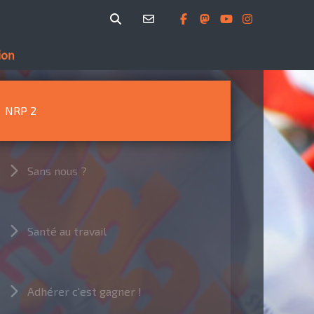
ion
NRP 2
Sans nous ?
Santé au travail
Adhérer c'est gagner !