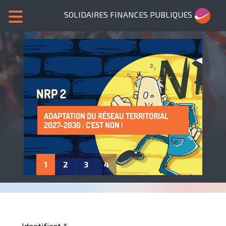
SOLIDAIRES FINANCES PUBLIQUES
NRP 2
ADAPTATION DU RÉSEAU TERRITORIAL
SANS NOUS, PLUS DE SERVICES PUBLICS !
LA PROTECTION DE LA SANTÉ AU TRAVAIL
ADHÈRE À SOLIDAIRES FINANCES
2027-2030 : C'EST NON !
: UN DROIT À FAIRE VIVRE !
PUBLIQUES
1
2
3
4
Identifiant
*