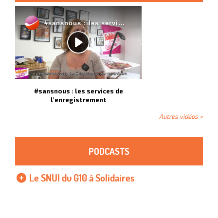
#sansnous : les services de
l'enregistrement
Autres vidéos >
PODCASTS
Le SNUI du G10 à Solidaires