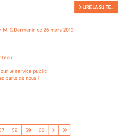
LIRE LA SUITE...
r M. G.Darmanin ce 26 mars 2019.
intenu
pour le service public
se parle de nous !
57
58
59
60