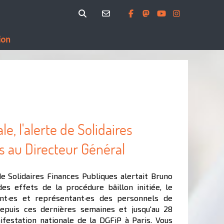
ion
e, l'alerte de Solidaires
s au Directeur Général
de Solidaires Finances Publiques alertait Bruno
des effets de la procédure bâillon initiée, le
nt·es et représentant·es des personnels de
epuis ces dernières semaines et jusqu'au 28
festation nationale de la DGFiP à Paris. Vous