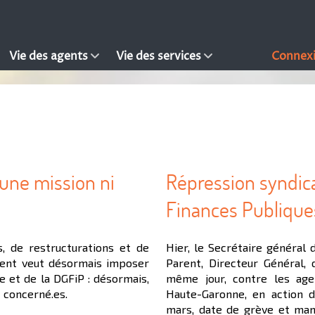
Vie des agents
Vie des services
Connex
cune mission ni
Répression syndical
Finances Publique
, de restructurations et de
Hier, le Secrétaire général 
ement veut désormais imposer
Parent, Directeur Général, 
e et de la DGFiP : désormais,
même jour, contre les age
t concerné.es.
Haute-Garonne, en action d
mars, date de grève et mani