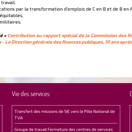
travail.
cations par la transformation d’emplois de C en B et de B en A
 équitables.
militaires.
lé «
Contribution au rapport spécial de la Commission des fi
- La Direction générale des finances publiques, 10 ans aprè
Vie des services
Transfert des missions de SIE vers le Pôle National de
TVA
Groupe de travail Fermeture des centres de services