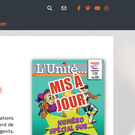
ion
t
ations
ord de
gents,