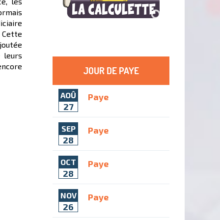
e, les
ormais
ciaire
 Cette
joutée
e leurs
encore
JOUR DE PAYE
AOÛ
Paye
27
SEP
Paye
28
OCT
Paye
28
NOV
Paye
26