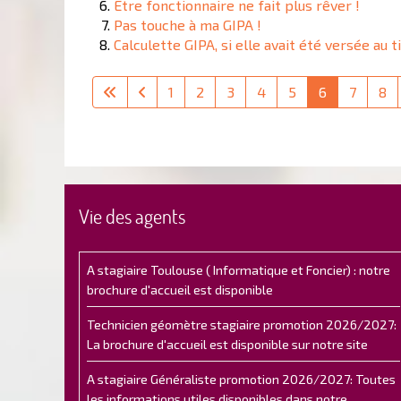
Être fonctionnaire ne fait plus rêver !
Pas touche à ma GIPA !
Calculette GIPA, si elle avait été versée au 
1
2
3
4
5
6
7
8
Vie des agents
A stagiaire Toulouse ( Informatique et Foncier) : notre
brochure d'accueil est disponible
Technicien géomètre stagiaire promotion 2026/2027:
La brochure d'accueil est disponible sur notre site
A stagiaire Généraliste promotion 2026/2027: Toutes
les informations utiles disponibles dans notre