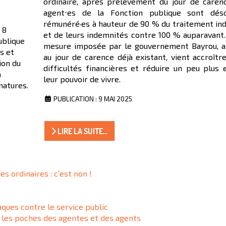
ordinaire, après prélèvement du jour de carenc
agent⋅es de la Fonction publique sont dés
rémunéré·es à hauteur de 90 % du traitement indi
 8
et de leurs indemnités contre 100 % auparavant.
ublique
mesure imposée par le gouvernement Bayrou, a
s et
au jour de carence déjà existant, vient accroîtr
ion du
difficultés financières et réduire un peu plus 
a
leur pouvoir de vivre.
natures.
PUBLICATION : 9 MAI 2025
LIRE LA SUITE...
s ordinaires : c’est non !
ques contre le service public
 les poches des agentes et des agents