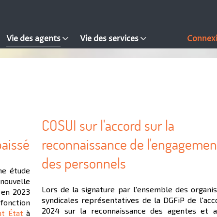
Vie des agents
Vie des services
Connex
COSUI sur l'accord sur la
baissé
reconnaissance de l'engagemen
des personnels
ne étude
 nouvelle
Lors de la signature par l'ensemble des organis
 en 2023
syndicales représentatives de la DGFiP de l'acc
 fonction
2024 sur la reconnaissance des agentes et a
nt État
à