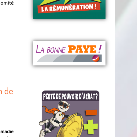
comité
n de
aladie