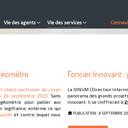
Vie des agents
Vie des services
Connex
 géomètre
Foncier Innovant :
 statut particulier du corps
La DINUM (Direction Intermin
du 26 septembre 2022
. Sans
panorama des grands projets 
 géomètre pour pallier aux
Innovant. Il se chiffrerait à
2
r legifrance, entérine ce qui
PUBLICATION : 8 SEPTEMBRE 2
uillet
et contre lequel nous