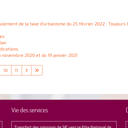
ulement de la taxe d’urbanisme du 25 février 2022 : Toujours b
tes
plan
dications
6 novembre 2020 et du 19 janvier 2021
10
11
Vie des services
Transfert des missions de SIE vers le Pôle National de