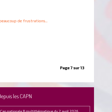
eaucoup de frustrations...
Page 7 sur 13
Depuis les CAPN
Cap nationale B multithématique du 2 avril 2026