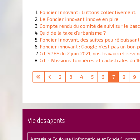
Foncier Innovant : Luttons collectivement.
Le Foncier innovant innove en pire
Compte rendu du comité de suivi sur le basc
Quid de la taxe d'urbanisme ?
Foncier Innovant, des suites peu réjouissan
Foncier innovant : Google n’est pas un bon 
GT SPFE du 2 juin 2021, nos travaux et reven
GT - Missions foncières et cadastrales du 1
2
3
4
5
6
7
8
9
Vie des agents
A stagiaire Toulouse ( Informatique et Foncier) : notre