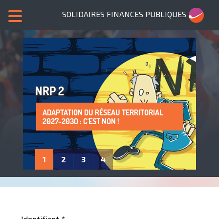
SOLIDAIRES FINANCES PUBLIQUES
NRP 2
ADAPTATION DU RÉSEAU TERRITORIAL
SANS NOUS, PLUS DE SERVICES PUBLICS !
LA PROTECTION DE LA SANTÉ AU TRAVAIL
ADHÈRE À SOLIDAIRES FINANCES
2027-2030 : C'EST NON !
: UN DROIT À FAIRE VIVRE !
PUBLIQUES
1
2
3
4
Identifiant
*