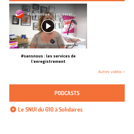
#sansnous : les services de
l'enregistrement
Autres vidéos >
PODCASTS
Le SNUI du G10 à Solidaires