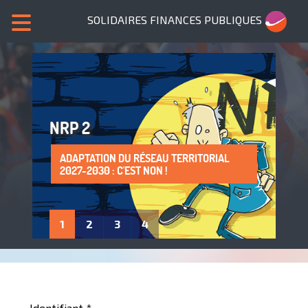
SOLIDAIRES FINANCES PUBLIQUES
NRP 2
ADAPTATION DU RÉSEAU TERRITORIAL
SANS NOUS, PLUS DE SERVICES PUBLICS !
LA PROTECTION DE LA SANTÉ AU TRAVAIL
ADHÈRE À SOLIDAIRES FINANCES
2027-2030 : C'EST NON !
: UN DROIT À FAIRE VIVRE !
PUBLIQUES
1
2
3
4
Identifiant
*