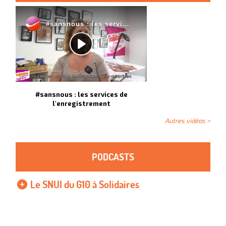
#sansnous : les services de
l'enregistrement
Autres vidéos >
PODCASTS
Le SNUI du G10 à Solidaires