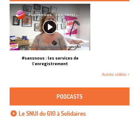
#sansnous : les services de
l'enregistrement
Autres vidéos >
PODCASTS
Le SNUI du G10 à Solidaires