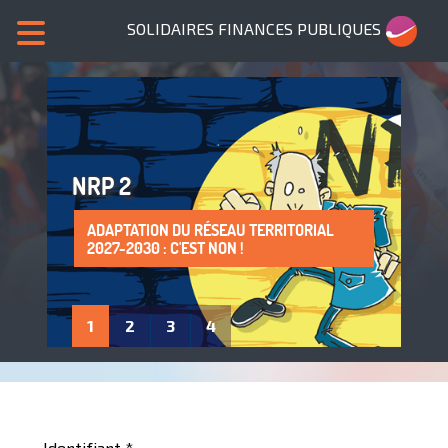
SOLIDAIRES FINANCES PUBLIQUES
NRP 2
ADAPTATION DU RÉSEAU TERRITORIAL
SANS NOUS, PLUS DE SERVICES PUBLICS !
LA PROTECTION DE LA SANTÉ AU TRAVAIL
ADHÈRE À SOLIDAIRES FINANCES
2027-2030 : C'EST NON !
: UN DROIT À FAIRE VIVRE !
PUBLIQUES
1
2
3
4
Identifiant
*