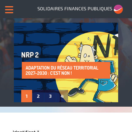
SOLIDAIRES FINANCES PUBLIQUES
NRP 2
ADAPTATION DU RÉSEAU TERRITORIAL
SANS NOUS, PLUS DE SERVICES PUBLICS !
LA PROTECTION DE LA SANTÉ AU TRAVAIL
ADHÈRE À SOLIDAIRES FINANCES
2027-2030 : C'EST NON !
: UN DROIT À FAIRE VIVRE !
PUBLIQUES
1
2
3
4
Identifiant
*