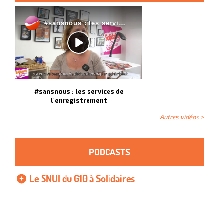
#sansnous : les services de
l'enregistrement
Autres vidéos >
PODCASTS
Le SNUI du G10 à Solidaires