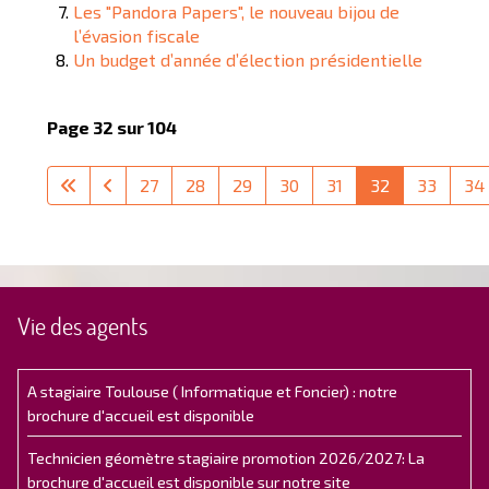
Les "Pandora Papers", le nouveau bijou de
l’évasion fiscale
Un budget d’année d’élection présidentielle
Page 32 sur 104
27
28
29
30
31
32
33
34
Vie des agents
A stagiaire Toulouse ( Informatique et Foncier) : notre
brochure d'accueil est disponible
Technicien géomètre stagiaire promotion 2026/2027: La
brochure d'accueil est disponible sur notre site