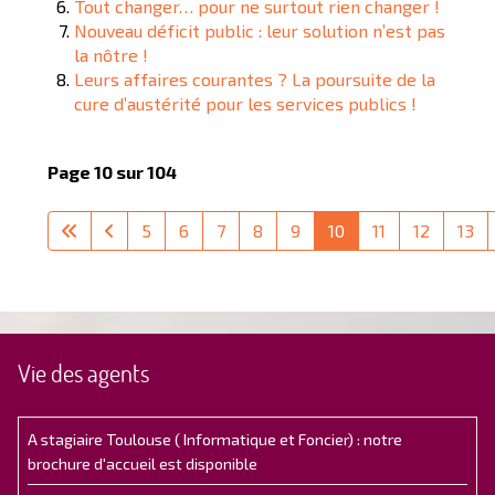
Tout changer… pour ne surtout rien changer !
Nouveau déficit public : leur solution n’est pas
la nôtre !
Leurs affaires courantes ? La poursuite de la
cure d’austérité pour les services publics !
Page 10 sur 104
5
6
7
8
9
10
11
12
13
Vie des agents
A stagiaire Toulouse ( Informatique et Foncier) : notre
brochure d'accueil est disponible